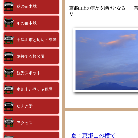
秋の苗木城
恵那山上の雲が夕焼けとなる 苗
り
冬の苗木城
中津川市と周辺・東濃
隣接する桜公園
観光スポット
恵那山が見える風景
なえぎ愛
アクセス
夏：恵那山の横で