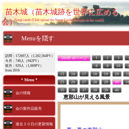
苗木城（苗木城跡を世界に広める
会）
Naegi castle (Club spread the Naegi Castle Remains in the world)
Menuを隠す
訪問：172697人（1,202,564PV）
1
2
3
396件 40ページ
今月：749人（942PV）
前月：929人（1,069PV）
8
9
10
from 2016
15
16
17
18
19
20
2
* Menu *
25
26
27
28
29
30
3
35
36
37
38
39
40
会の情報
恵那山が見える風景
会の製作品販売
過去３０日の更新情報