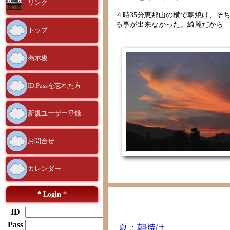
リンク
４時35分恵那山の横で朝焼け、そ
る事が出来なかった。綺麗だから
トップ
掲示板
ID,Passを忘れた方
新規ユーザー登録
お問合せ
カレンダー
* Login *
ID
Pass
夏：朝焼け