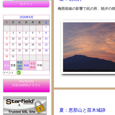
ログイン
梅雨前線の影響で此の所、朝夕の
2026年8月
日
月
火
水
木
金
土
1
2
3
4
5
6
7
8
9
10
11
12
13
14
15
16
17
18
19
20
21
22
23
24
25
26
27
28
29
30
31
半日
今日
休み
営業
今日
不明
AM
休み
PM
イベント
Powered by
TAKAMINEクラウド
夏：恵那山と苗木城跡