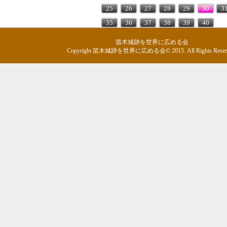
25
26
27
28
29
30
3
35
36
37
38
39
40
苗木城跡を世界に広める会
Copyright 苗木城跡を世界に広める会© 2015. All Rights Reserv