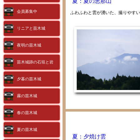
夏：夏の恵那山
会員募集中
ふわふわと雲が湧いた、撮りやす
リニアと苗木城
夜明の苗木城
苗木城跡の石垣と岩
夕暮の苗木城
霧の苗木城
春の苗木城
夏の苗木城
夏：夕焼け雲