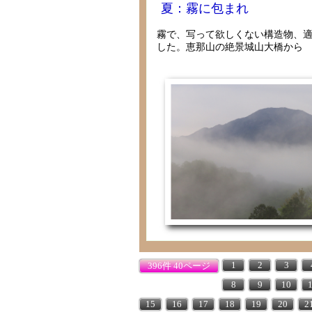
夏：霧に包まれ
霧で、写って欲しくない構造物、
した。恵那山の絶景城山大橋から
1
2
3
396件 40ページ
8
9
10
15
16
17
18
19
20
2