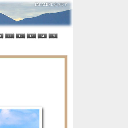
TAKAMINE クラウド
0
11
12
13
14
15