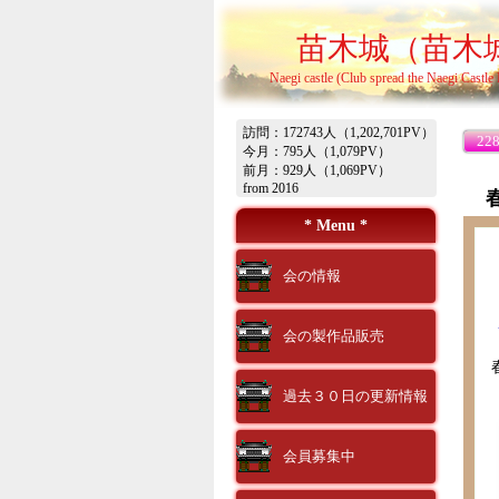
苗木城（苗木
Naegi castle (Club spread the Naegi Castle
訪問：172743人（1,202,701PV）
22
今月：795人（1,079PV）
前月：929人（1,069PV）
from 2016
* Menu *
会の情報
会の製作品販売
過去３０日の更新情報
会員募集中