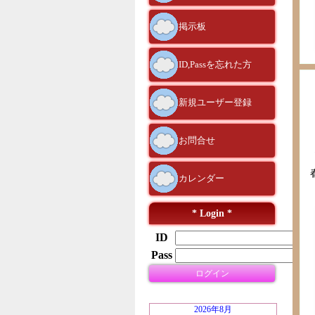
掲示板
ID,Passを忘れた方
新規ユーザー登録
お問合せ
カレンダー
* Login *
ID
Pass
ログイン
2026年8月