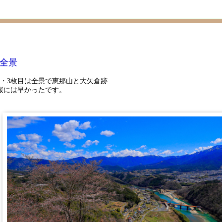
全景
1・3枚目は全景で恵那山と大矢倉跡
桜には早かったです。