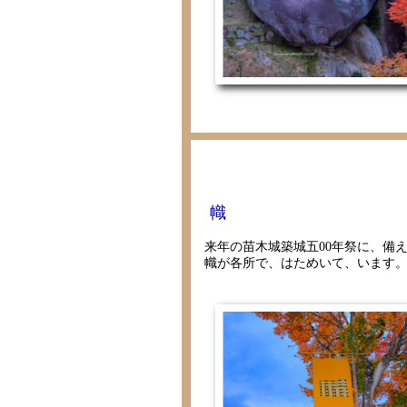
幟
来年の苗木城築城五00年祭に、備
幟が各所で、はためいて、います