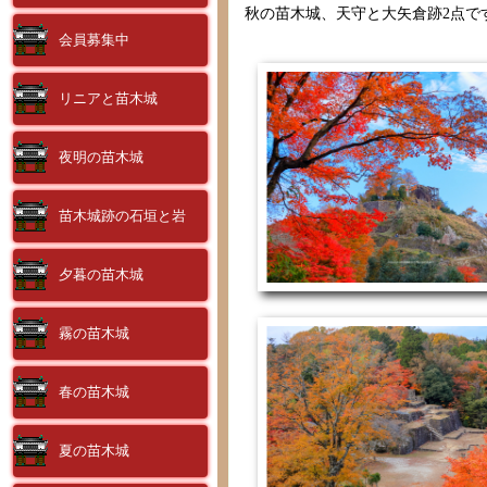
秋の苗木城、天守と大矢倉跡2点で
会員募集中
リニアと苗木城
夜明の苗木城
苗木城跡の石垣と岩
夕暮の苗木城
霧の苗木城
春の苗木城
夏の苗木城