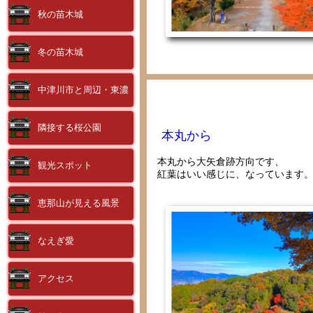
秋の苗木城
冬の苗木城
中津川市と周辺・東濃
隣接する桜公園
本丸から
本丸から大矢倉跡方向です、
観光スポット
紅葉はいい感じに、なっています
恵那山が見える風景
なえぎ愛
アクセス