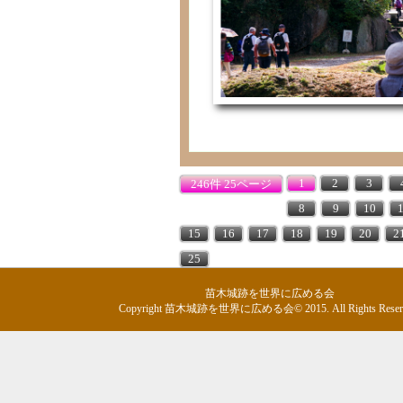
1
2
3
246件 25ページ
8
9
10
15
16
17
18
19
20
2
25
苗木城跡を世界に広める会
Copyright 苗木城跡を世界に広める会© 2015. All Rights Reserv