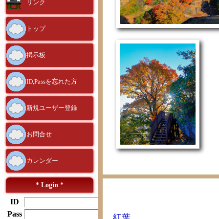
リンク
トップ
掲示板
ID,Passを忘れた方
新規ユーザー登録
お問合せ
カレンダー
* Login *
ID
Pass
紅葉