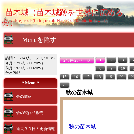
苗木城（苗木城跡を世界に広める
会）
Naegi castle (Club spread the Naegi Castle Remains in the world)
Menuを隠す
訪問：172743人（1,202,701PV）
1
2
3
246件 25ページ
今月：795人（1,079PV）
前月：929人（1,069PV）
8
9
10
from 2016
15
16
17
18
19
20
2
* Menu *
25
秋の苗木城
会の情報
会の製作品販売
秋の苗木城
過去３０日の更新情報