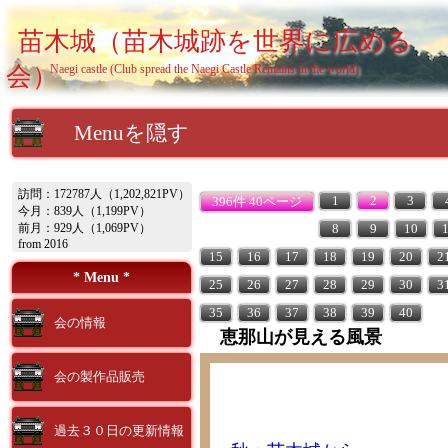
苗木城（苗木城跡を世界に広める
会）
Naegi castle (Club spread the Naegi Castle Remains in the world)
Menuを隠す
訪問：172787人（1,202,821PV）
1
2
3
396件 40ページ
今月：839人（1,199PV）
前月：929人（1,069PV）
8
9
10
from 2016
15
16
17
18
19
20
2
* Menu *
25
26
27
28
29
30
3
35
36
37
38
39
40
会の情報
恵那山が見える風景
会の製作品販売
過去３０日の更新情報