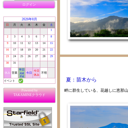
ログイン
2026年8月
日
月
火
水
木
金
土
1
2
3
4
5
6
7
8
9
10
11
12
13
14
15
16
17
18
19
20
21
22
23
24
25
26
27
28
29
30
31
半日
今日
休み
営業
今日
不明
AM
休み
PM
夏：苗木から
イベント
畔に群生している、花越しに恵那
Powered by
TAKAMINEクラウド