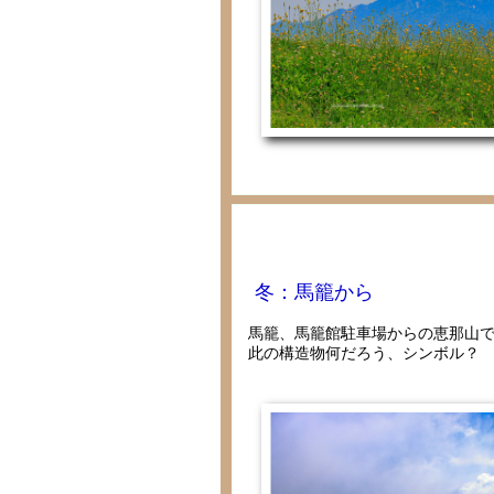
冬：馬籠から
馬籠、馬籠館駐車場からの恵那山
此の構造物何だろう、シンボル？