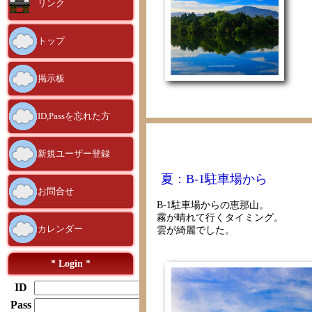
リンク
トップ
掲示板
ID,Passを忘れた方
新規ユーザー登録
夏：B-1駐車場から
お問合せ
B-1駐車場からの恵那山。
霧が晴れて行くタイミング。
カレンダー
雲が綺麗でした。
* Login *
ID
Pass