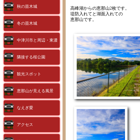
秋の苗木城
高峰湖からの恵那山2枚です。
堤防入れてと湖面入れての
恵那山です。
冬の苗木城
中津川市と周辺・東濃
隣接する桜公園
観光スポット
恵那山が見える風景
なえぎ愛
アクセス