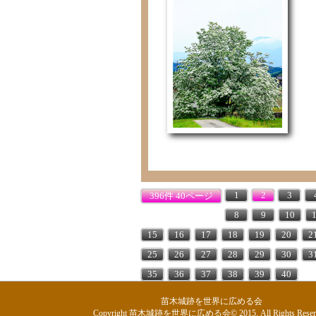
1
2
3
396件 40ページ
8
9
10
15
16
17
18
19
20
2
25
26
27
28
29
30
3
35
36
37
38
39
40
苗木城跡を世界に広める会
Copyright 苗木城跡を世界に広める会© 2015. All Rights Reserv