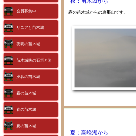
秋：苗木城から
会員募集中
霧の苗木城からの恵那山です。
リニアと苗木城
夜明の苗木城
苗木城跡の石垣と岩
夕暮の苗木城
霧の苗木城
春の苗木城
夏の苗木城
夏：高峰湖から