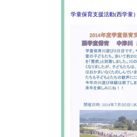
学童保育支援活動(西学童