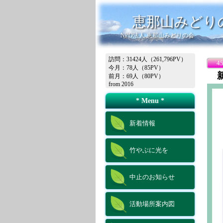
恵那山みどり
NPO法人 恵那山みどりの会
訪問：31424人（261,796PV）
4
今月：78人（85PV）
前月：69人（80PV）
from 2016
* Menu *
新着情報
竹やぶに光を
中止のお知らせ
活動場所案内図