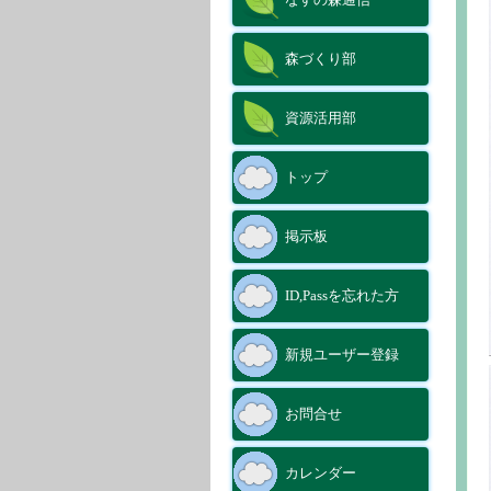
森づくり部
資源活用部
トップ
掲示板
ID,Passを忘れた方
新規ユーザー登録
お問合せ
カレンダー