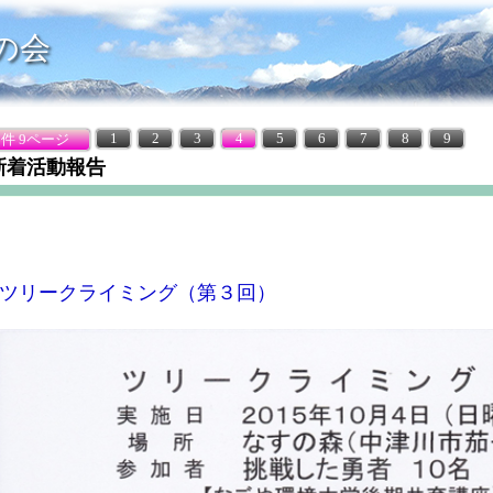
の会
1
2
3
4
5
6
7
8
9
5件 9ページ
新着活動報告
ツリークライミング（第３回）