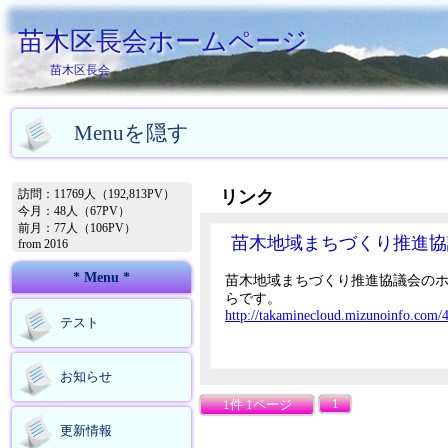
苗木区長会ホームページ
苗木区長会
Menuを隠す
訪問：11769人（192,813PV）
リンク
今月：48人（67PV）
前月：77人（106PV）
苗木地域まちづくり推進協
from 2016
* Menu *
苗木地域まちづくり推進協議会の
らです。
http://takaminecloud.mizunoinfo.co
テスト
お知らせ
1
1件 1ページ
更新情報