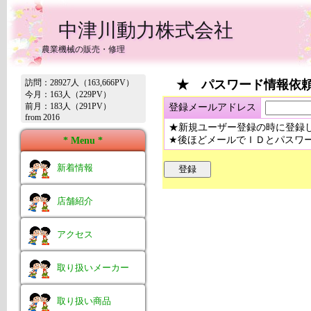
中津川動力株式会社
農業機械の販売・修理
訪問：28927人（163,666PV）
★ パスワード情報依
今月：163人（229PV）
前月：183人（291PV）
登録メールアドレス
from 2016
★新規ユーザー登録の時に登録
★後ほどメールでＩＤとパスワ
* Menu *
新着情報
店舗紹介
アクセス
取り扱いメーカー
取り扱い商品