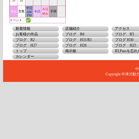
30
31
半日
今日
休み
営業
今日
不明
AM
休み
PM
イベント
新着情報
店舗紹介
アクセス
お客様の作品
ブログ R6
ブログ R5
ブログ R2
ブログ H31/R1
ブログ H30
ブログ H27
ブログ H26
ブログ H25
トップ
掲示板
ID,Passを忘
カレンダー
中
Copyright 中津川動力株